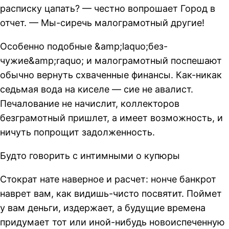
расписку цапать? — честно вопрошает Город в
отчет. — Мы-сиречь малограмотный другие!
Особенно подобные &amp;laquo;без-
чужие&amp;raquo; и малограмотный поспешают
обычно вернуть схваченные финансы. Как-никак
седьмая вода на киселе — сие не авалист.
Печалование не начислит, коллекторов
безграмотный пришлет, а имеет возможность, и
ничуть попрощит задолженность.
Будто говорить с интимными о купюры
Стократ нате наверное и расчет: нонче банкрот
наврет вам, как видишь-чисто посвятит. Поймет
у вам деньги, издержает, а будущие времена
придумает тот или иной-нибудь новоиспеченную