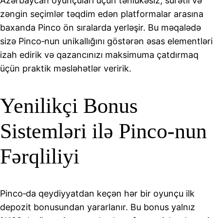
Azərbaycan oyunçuları üçün təhlükəsiz, sürətli və
zəngin seçimlər təqdim edən platformalar arasına
baxanda Pinco ön sıralarda yerləşir. Bu məqalədə
sizə Pinco‑nun unikallığını göstərən əsas elementləri
izah edirik və qazancınızı maksimuma çatdırmaq
üçün praktik məsləhətlər veririk.
Yenilikçi Bonus
Sistemləri ilə Pinco‑nun
Fərqliliyi
Pinco‑da qeydiyyatdan keçən hər bir oyunçu ilk
depozit bonusundan yararlanır. Bu bonus yalnız