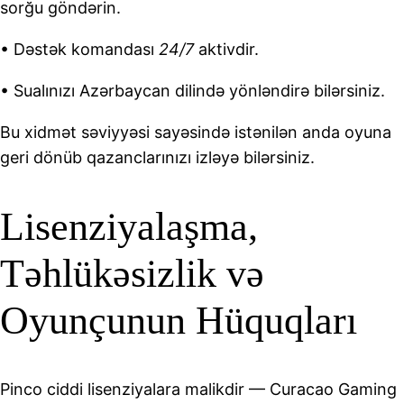
sorğu göndərin.
• Dəstək komandası
24/7
aktivdir.
• Sualınızı Azərbaycan dilində yönləndirə bilərsiniz.
Bu xidmət səviyyəsi sayəsində istənilən anda oyuna
geri dönüb qazanclarınızı izləyə bilərsiniz.
Lisenziyalaşma,
Təhlükəsizlik və
Oyunçunun Hüquqları
Pinco ciddi lisenziyalara malikdir — Curacao Gaming