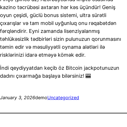
kazino təcrübəsi axtaran hər kəs üçündür! Geniş
oyun çeşidi, güclü bonus sistemi, ultra sürətli
çıxarışlar və tam mobil uyğunluq onu rəqabətdən
fərqləndirir. Eyni zamanda lisenziyalanmış
təhlükəsizlik tədbirləri sizin pulunuzun qorunmasını
təmin edir və məsuliyyətli oynama alətləri ilə
risklərinizi idarə etməyə kömək edir.
İndi qeydiyyatdan keçib öz Bitcoin jackpotunuzun
dadını çıxarmağa başlaya bilərsiniz! 🎰
January 3, 2026
demo
Uncategorized