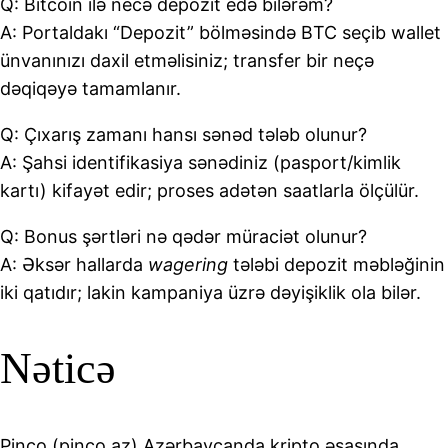
Q: Bitcoin ilə necə depozit edə bilərəm?
A: Portaldakı “Depozit” bölməsində BTC seçib wallet
ünvanınızı daxil etməlisiniz; transfer bir neçə
dəqiqəyə tamamlanır.
Q: Çıxarış zamanı hansı sənəd tələb olunur?
A: Şahsi identifikasiya sənədiniz (pasport/kimlik
kartı) kifayət edir; proses adətən saatlarla ölçülür.
Q: Bonus şərtləri nə qədər müraciət olunur?
A: Əksər hallarda
wagering
tələbi depozit məbləğinin
iki qatıdır; lakin kampaniya üzrə dəyişiklik ola bilər.
Nəticə
Pinço (pinco az) Azərbaycanda kripto əsasında